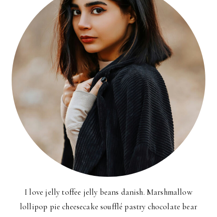
I love jelly toffee jelly beans danish. Marshmallow
lollipop pie cheesecake soufflé pastry chocolate bear