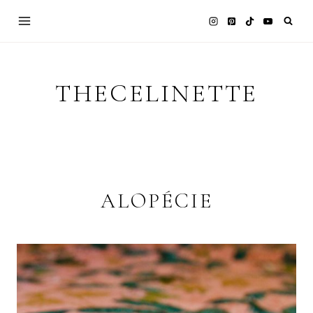
Skip
to
content
THECELINETTE
ALOPÉCIE