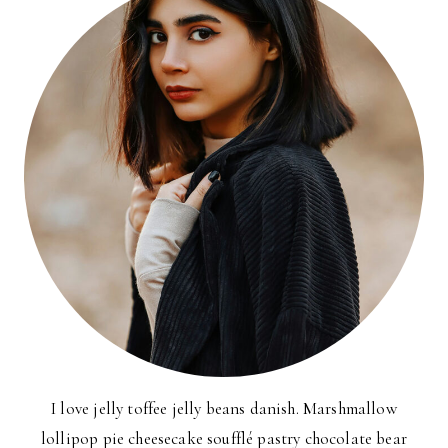
I love jelly toffee jelly beans danish. Marshmallow
lollipop pie cheesecake soufflé pastry chocolate bear