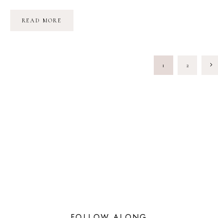
MON
READ MORE
CHAT
A
TESTÉ
LA
MIAOUBOX
PAGE
Nex
1
2
NAVIGATION
Pag
FOLLOW ALONG