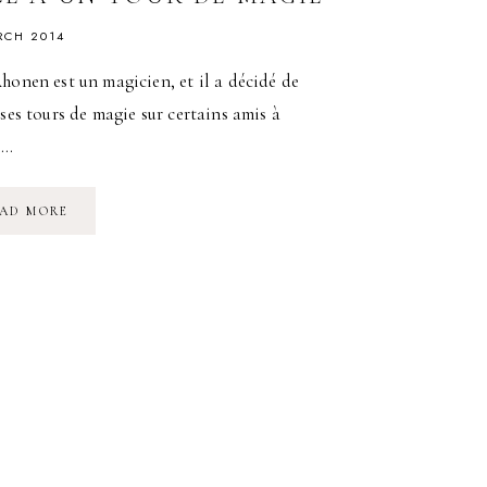
RCH 2014
honen est un magicien, et il a décidé de
 ses tours de magie sur certains amis à
e…
BONNE
AD MORE
HUMEUR
IMMÉDIATE
!
COMMENT
DES
CHIENS
RÉAGISSENT
FACE
À
UN
TOUR
DE
MAGIE