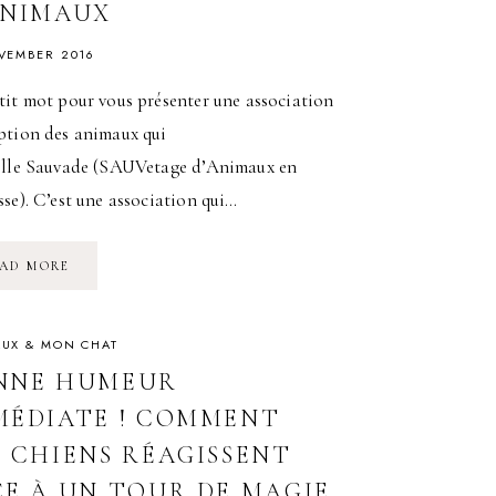
ANIMAUX
VEMBER 2016
tit mot pour vous présenter une association
ption des animaux qui
elle Sauvade (SAUVetage d’Animaux en
se). C’est une association qui…
FOCUS
AD MORE
SUR
L’ASSOCIATION
SAUVADE
:
ADOPTION
UX & MON CHAT
D’ANIMAUX
NNE HUMEUR
MÉDIATE ! COMMENT
S CHIENS RÉAGISSENT
CE À UN TOUR DE MAGIE