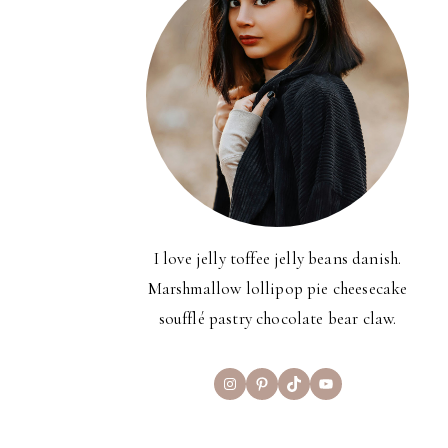
I love jelly toffee jelly beans danish.
Marshmallow lollipop pie cheesecake
soufflé pastry chocolate bear claw.
Instagram
Pinterest
TikTok
YouTube