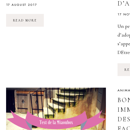
D’
17 AUGUST 2017
17 NO
LES
READ MORE
SUPER
Un pe
POUVOIRS
DU
d’ado
CHAT
s’app
DEtres
RE
ANIMA
BO
IM
DE
FA