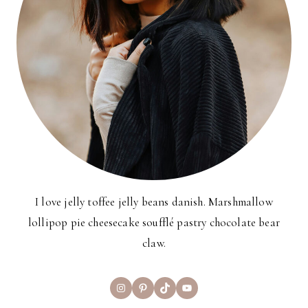
I love jelly toffee jelly beans danish. Marshmallow
lollipop pie cheesecake soufflé pastry chocolate bear
claw.
Instagram
Pinterest
TikTok
YouTube