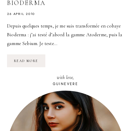
BIODERMA
26 APRIL 2010
Depuis quelques temps, je me suis transformée en cobaye
Bioderma : j’ai testé d’abord la gamme Atoderme, puis la
gamme Sebium. Je teste…
MATRICIUM
READ MORE
:
LA
PREMIÈRE
with love,
GAMME
ANTI-
GUINEVERE
RIDES
DE
BIODERMA