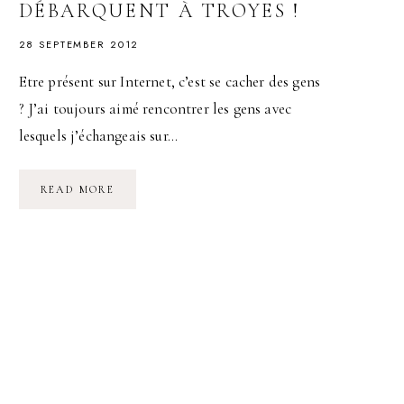
DÉBARQUENT À TROYES !
28 SEPTEMBER 2012
Etre présent sur Internet, c’est se cacher des gens
? J’ai toujours aimé rencontrer les gens avec
lesquels j’échangeais sur…
LES
READ MORE
PREMIERS
APÉROTWEET
DÉBARQUENT
À
TROYES
!