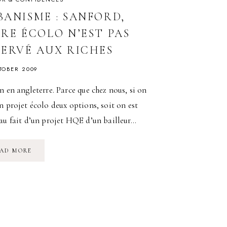
BANISME : SANFORD,
VRE ÉCOLO N’EST PAS
SERVÉ AUX RICHES
TOBER 2009
n en angleterre. Parce que chez nous, si on
n projet écolo deux options, soit on est
au fait d’un projet HQE d’un bailleur…
URBANISME
AD MORE
:
SANFORD,
VIVRE
ÉCOLO
N’EST
PAS
RÉSERVÉ
AUX
RICHES