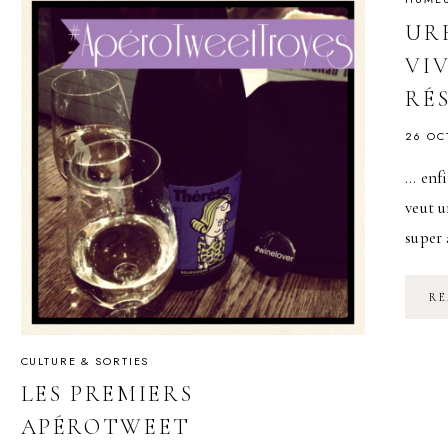
UR
VI
RÉ
26 OC
… enfi
veut u
super 
RE
CULTURE & SORTIES
LES PREMIERS
APÉROTWEET