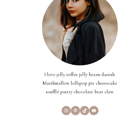
I love jelly toffee jelly beans danish.
Marshmallow lollipop pie cheesecake
soufflé pastry chocolate bear claw.
Instagram
Pinterest
TikTok
YouTube