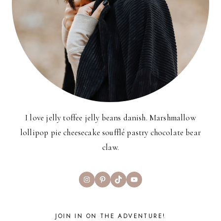
I love jelly toffee jelly beans danish. Marshmallow
lollipop pie cheesecake soufflé pastry chocolate bear
claw.
Instagram
Pinterest
TikTok
YouTube
JOIN IN ON THE ADVENTURE!