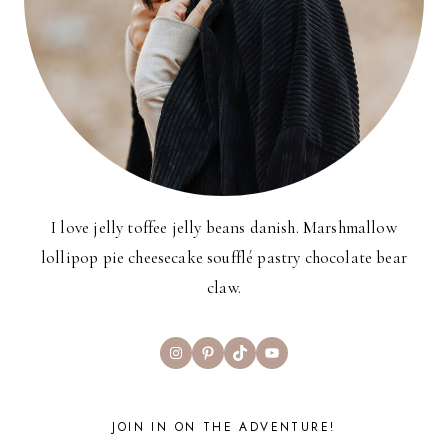
I love jelly toffee jelly beans danish. Marshmallow
lollipop pie cheesecake soufflé pastry chocolate bear
claw.
Instagram
Pinterest
TikTok
YouTube
JOIN IN ON THE ADVENTURE!