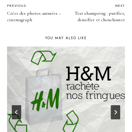
POST
PREVIOUS
NEXT
Créer des photos animées –
Test shampoing : purifier,
NAVIGATION
cinemagraph
densifier et chouchouter
YOU MAY ALSO LIKE