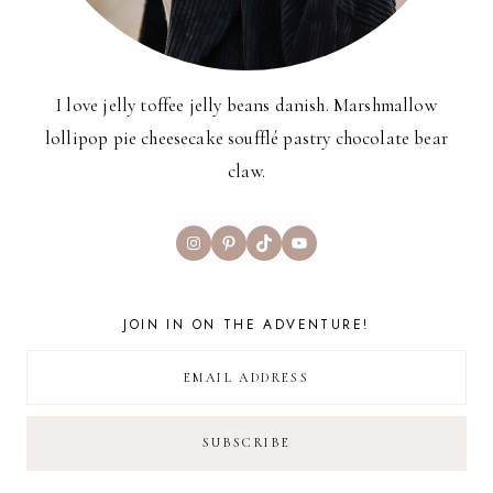
I love jelly toffee jelly beans danish. Marshmallow
lollipop pie cheesecake soufflé pastry chocolate bear
claw.
Instagram
Pinterest
TikTok
YouTube
JOIN IN ON THE ADVENTURE!