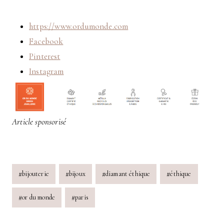
https://www.ordumonde.com
Facebook
Pinterest
Instagram
Article sponsorisé
Post
#
bijouterie
#
bijoux
#
diamant éthique
#
éthique
Tags:
#
or du monde
#
paris