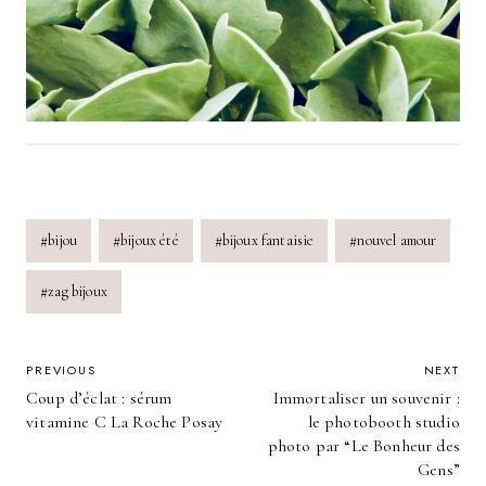
Post
#
bijou
#
bijoux été
#
bijoux fantaisie
#
nouvel amour
Tags:
#
zag bijoux
POST
PREVIOUS
NEXT
Coup d’éclat : sérum
Immortaliser un souvenir :
NAVIGATION
vitamine C La Roche Posay
le photobooth studio
photo par “Le Bonheur des
Gens”