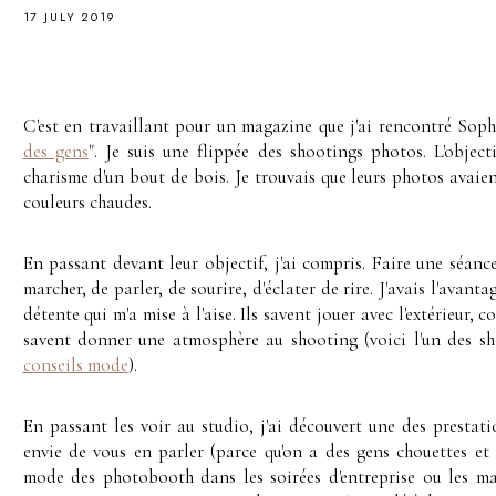
17 JULY 2019
C'est en travaillant pour un magazine que j'ai rencontré Sop
des gens
". Je suis une flippée des shootings photos. L'object
charisme d'un bout de bois. Je trouvais que leurs photos avaien
couleurs chaudes.
En passant devant leur objectif, j'ai compris. Faire une séanc
marcher, de parler, de sourire, d'éclater de rire. J'avais l'avant
détente qui m'a mise à l'aise. Ils savent jouer avec l'extérieur, 
savent donner une atmosphère au shooting (voici l'un des sh
conseils mode
).
En passant les voir au studio, j'ai découvert une des prestatio
envie de vous en parler (parce qu'on a des gens chouettes et
mode des photobooth dans les soirées d'entreprise ou les ma