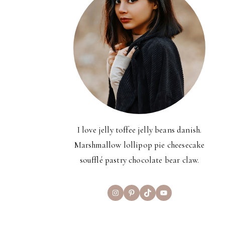
I love jelly toffee jelly beans danish.
Marshmallow lollipop pie cheesecake
soufflé pastry chocolate bear claw.
Instagram
Pinterest
TikTok
YouTube