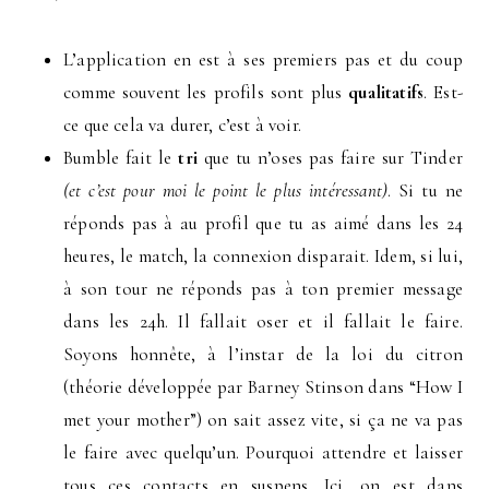
L’application en est à ses premiers pas et du coup
comme souvent les profils sont plus
qualitatifs
. Est-
ce que cela va durer, c’est à voir.
Bumble fait le
tri
que tu n’oses pas faire sur Tinder
(et c’est pour moi le point le plus intéressant)
. Si tu ne
réponds pas à au profil que tu as aimé dans les 24
heures, le match, la connexion disparait. Idem, si lui,
à son tour ne réponds pas à ton premier message
dans les 24h. Il fallait oser et il fallait le faire.
Soyons honnête, à l’instar de la loi du citron
(théorie développée par Barney Stinson dans “How I
met your mother”) on sait assez vite, si ça ne va pas
le faire avec quelqu’un. Pourquoi attendre et laisser
tous ces contacts en suspens. Ici, on est dans