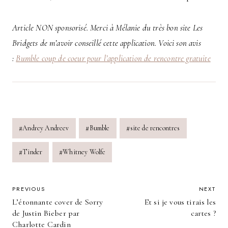
Article NON sponsorisé. Merci à Mélanie du très bon site Les
Bridgets de m’avoir conseillé cette application. Voici son avis
:
Bumble coup de coeur pour l’application de rencontre gratuite
Post
#
Andrey Andreev
#
Bumble
#
site de rencontres
Tags:
#
Tinder
#
Whitney Wolfe
POST
PREVIOUS
NEXT
L’étonnante cover de Sorry
Et si je vous tirais les
NAVIGATION
de Justin Bieber par
cartes ?
Charlotte Cardin