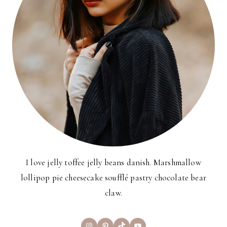
I love jelly toffee jelly beans danish. Marshmallow
lollipop pie cheesecake soufflé pastry chocolate bear
claw.
Instagram
Pinterest
TikTok
YouTube