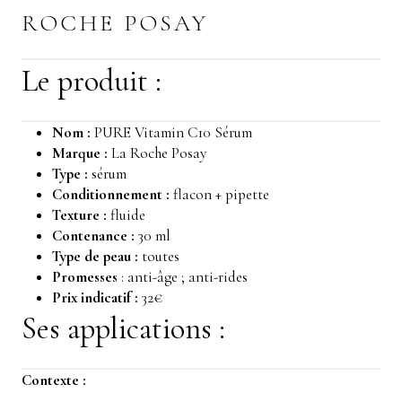
ROCHE POSAY
Le produit :
Nom :
PURE Vitamin C10 Sérum
Marque :
La Roche Posay
Type :
sérum
Conditionnement :
flacon + pipette
Texture :
fluide
Contenance :
30 ml
Type de peau :
toutes
Promesses
: anti-âge ; anti-rides
Prix indicatif :
32€
Ses applications :
Contexte :