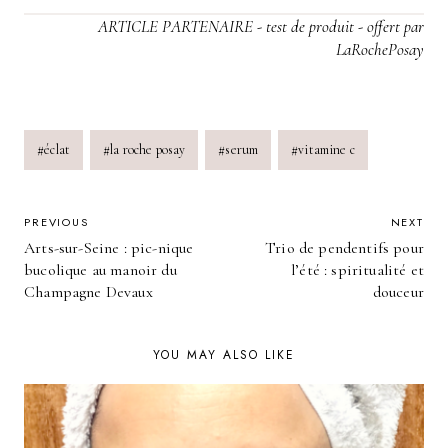
ARTICLE PARTENAIRE - test de produit - offert par
LaRochePosay
Post
#
éclat
#
la roche posay
#
serum
#
vitamine c
Tags:
POST
PREVIOUS
NEXT
Arts-sur-Seine : pic-nique
Trio de pendentifs pour
NAVIGATION
bucolique au manoir du
l’été : spiritualité et
Champagne Devaux
douceur
YOU MAY ALSO LIKE