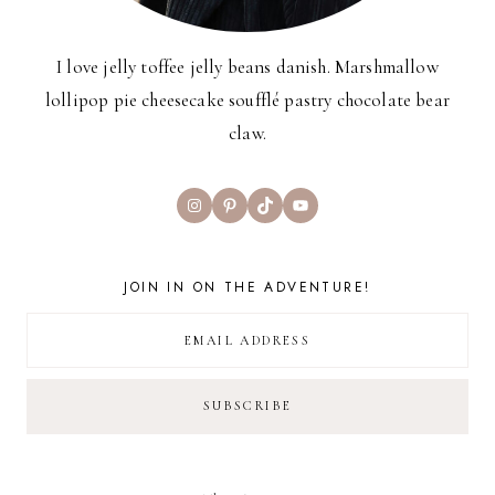
I love jelly toffee jelly beans danish. Marshmallow
lollipop pie cheesecake soufflé pastry chocolate bear
claw.
Instagram
Pinterest
TikTok
YouTube
JOIN IN ON THE ADVENTURE!