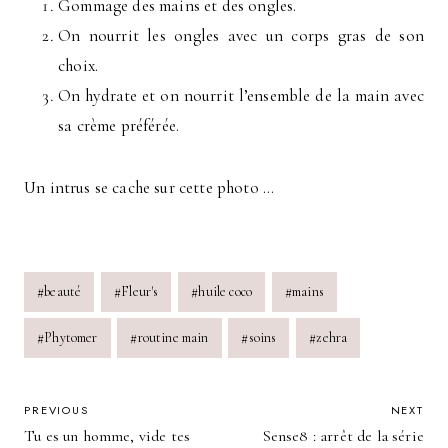
Gommage des mains et des ongles.
On nourrit les ongles avec un corps gras de son
choix.
On hydrate et on nourrit l’ensemble de la main avec
sa crème préférée.
Un intrus se cache sur cette photo …
Post
#
beauté
#
Fleur's
#
huile coco
#
mains
Tags:
#
Phytomer
#
routine main
#
soins
#
zehra
POST
PREVIOUS
NEXT
Tu es un homme, vide tes
Sense8 : arrêt de la série