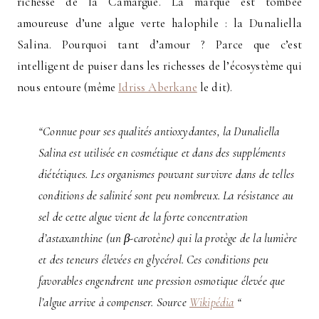
richesse de la Camargue. La marque est tombée
amoureuse d’une algue verte halophile : la Dunaliella
Salina. Pourquoi tant d’amour ? Parce que c’est
intelligent de puiser dans les richesses de l’écosystème qui
nous entoure (même
Idriss Aberkane
le dit).
“Connue pour ses qualités antioxydantes, la Dunaliella
Salina est utilisée en cosmétique et dans des suppléments
diététiques. Les organismes pouvant survivre dans de telles
conditions de salinité sont peu nombreux. La résistance au
sel de cette algue vient de la forte concentration
d’astaxanthine (un β-carotène) qui la protège de la lumière
et des teneurs élevées en glycérol. Ces conditions peu
favorables engendrent une pression osmotique élevée que
l’algue arrive à compenser. Source
Wikipédia
“