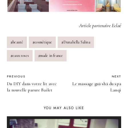
Article partenaire Eclaé
Post
#
beauté
#
cosmétique
#
Dunaliella Salina
Tags:
#
eaux roses
#
made in france
POST
PREVIOUS
NEXT
Du DIY dans votre lit avec
Le massage guā shā du spa
NAVIGATION
la nouvelle parure Bailet
Lanqi
YOU MAY ALSO LIKE