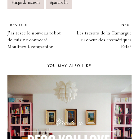
#
linge de maison
#
parure lit
POST
PREVIOUS
NEXT
J’ai testé le nouveau robot
Les trésors de la Camargue
NAVIGATION
de cuisine connecté
au coeur des cosmétiques
Moulinex i-companion
Eclaé
YOU MAY ALSO LIKE