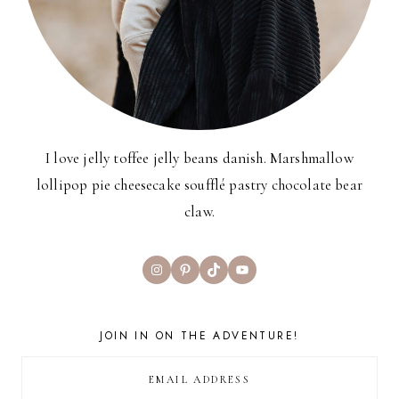
I love jelly toffee jelly beans danish. Marshmallow
lollipop pie cheesecake soufflé pastry chocolate bear
claw.
Instagram
Pinterest
TikTok
YouTube
JOIN IN ON THE ADVENTURE!