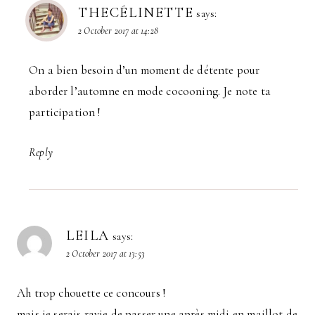
THECÉLINETTE
says:
2 October 2017 at 14:28
On a bien besoin d’un moment de détente pour
aborder l’automne en mode cocooning. Je note ta
participation !
Reply
LEILA
says:
2 October 2017 at 13:53
Ah trop chouette ce concours !
mais je serais ravie de passer une après midi en maillot de