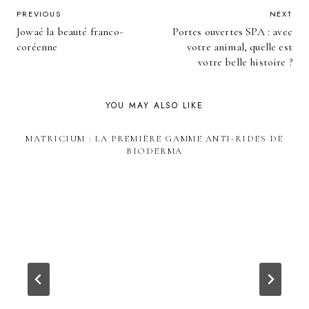
POST
PREVIOUS
NEXT
Jowaé la beauté franco-
Portes ouvertes SPA : avec
NAVIGATION
coréenne
votre animal, quelle est
votre belle histoire ?
YOU MAY ALSO LIKE
MATRICIUM : LA PREMIÈRE GAMME ANTI-RIDES DE
BIODERMA