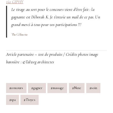
via GIPHY
Le tirage au sort pour le concours vient d’être fait : la
gagnante est Déborah K. Je t’envoie un mail de ce pas. Un
grand merci à tous pour vos participations !!!
TheCélinette
Article partenaire – test de produits /
Crédits photos image
bannière : ©Talweg architectes
Post
#
concours
#
gagner
#
massage
#
Nuxe
#
soin
Tags:
#
spa
#
Troyes