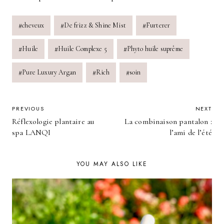
Post
#
cheveux
#
De frizz & Shine Mist
#
Furterer
Tags:
#
Huile
#
Huile Complexe 5
#
Phyto huile suprême
#
Pure Luxury Argan
#
Rich
#
soin
POST
PREVIOUS
NEXT
Réflexologie plantaire au
La combinaison pantalon :
NAVIGATION
spa LANQI
l’ami de l’été
YOU MAY ALSO LIKE