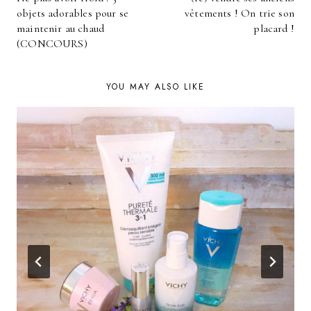
NAVIGATION
objets adorables pour se
vêtements ! On trie son
maintenir au chaud
placard !
(CONCOURS)
YOU MAY ALSO LIKE