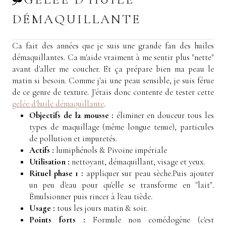
DÉMAQUILLANTE
Ca fait des années que je suis une grande fan des huiles
démaquillantes. Ca m'aide vraiment à me sentir plus "nette"
avant d'aller me coucher. Et ça prépare bien ma peau le
matin si besoin. Comme j'ai une peau sensible, je suis férue
de ce genre de texture. J'étais donc contente de tester cette
gelée d'huile démaquillante
.
Objectifs de la mousse :
éliminer
en douceur tous les
types de maquillage (même longue tenue), particules
de pollution et impuretés
.
Actifs :
lumiphénols & Pivoine impériale
Utilisation :
nettoyant, démaquillant, visage et yeux.
Rituel phase 1 :
appliquer sur peau sèche.Puis ajouter
un peu d'eau pour qu'elle se transforme en "lait".
Émulsionner puis rincer à l'eau tiède
.
Usage :
tous les jours matin & soir.
Points forts :
Formule n
on comédogène (c'est