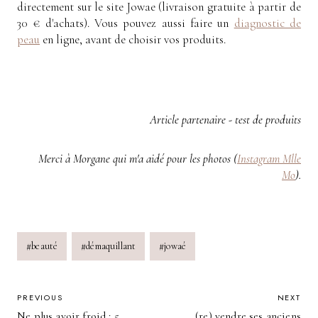
directement sur le site Jowae (livraison gratuite à partir de
30 € d'achats). Vous pouvez aussi faire un
diagnostic de
peau
en ligne, avant de choisir vos produits.
Article partenaire - test de produits
Merci à Morgane qui m'a aidé pour les photos (
Instagram Mlle
Mo
).
Post
#
beauté
#
démaquillant
#
jowaé
Tags:
POST
PREVIOUS
NEXT
Ne plus avoir froid : 5
(re) vendre ses anciens