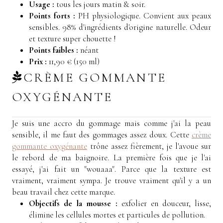
Usage :
tous les jours matin & soir.
Points forts :
PH physiologique. Convient aux peaux
sensibles. 98% d'ingrédients d'origine naturelle. Odeur
et texture super chouette !
Points faibles :
néant
Prix :
11,90 € (150 ml)
CRÈME GOMMANTE
OXYGÉNANTE
Je suis une accro du gommage mais comme j'ai la peau
sensible, il me faut des gommages assez doux. Cette
crème
gommante oxygénante
trône assez fièrement, je l'avoue sur
le rebord de ma baignoire. La première fois que je l'ai
essayé, j'ai fait un "wouaaa". Parce que la texture est
vraiment, vraiment sympa. Je trouve vraiment qu'il y a un
beau travail chez cette marque.
Objectifs de la mousse :
e
xfolier en douceur, lisse,
élimine les cellules mortes et particules de pollution.