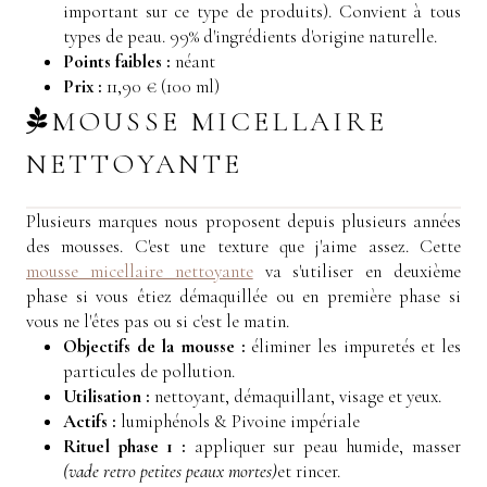
important sur ce type de produits)
. Convient à tous
types de peau. 99% d'ingrédients d'origine naturelle.
Points faibles :
néant
Prix :
11,90 € (100 ml)
MOUSSE MICELLAIRE
NETTOYANTE
Plusieurs marques nous proposent depuis plusieurs années
des mousses. C'est une texture que j'aime assez. Cette
mousse micellaire nettoyante
va s'utiliser en deuxième
phase si vous êtiez démaquillée ou en première phase si
vous ne l'êtes pas ou si c'est le matin.
Objectifs de la mousse :
éliminer les impuretés et les
particules de pollution.
Utilisation :
nettoyant, démaquillant, visage et yeux.
Actifs :
lumiphénols & Pivoine impériale
Rituel phase 1 :
appliquer sur peau humide, masser
(vade retro petites peaux mortes)
et rincer.