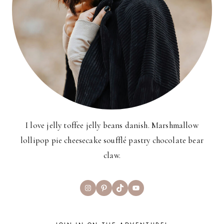
I love jelly toffee jelly beans danish. Marshmallow
lollipop pie cheesecake soufflé pastry chocolate bear
claw.
Instagram
Pinterest
TikTok
YouTube