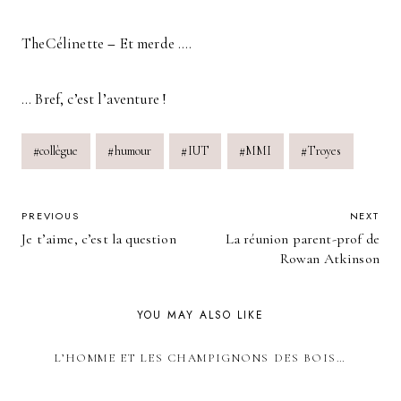
TheCélinette
–
Et merde ….
… Bref, c’est l’aventure !
Post
#
collègue
#
humour
#
IUT
#
MMI
#
Troyes
Tags:
POST
PREVIOUS
NEXT
Je t’aime, c’est la question
La réunion parent-prof de
NAVIGATION
Rowan Atkinson
YOU MAY ALSO LIKE
L’HOMME ET LES CHAMPIGNONS DES BOIS…