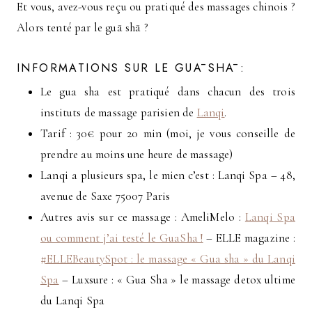
Et vous, avez-vous reçu ou pratiqué des massages chinois ?
Alors tenté par le guā shā ?
INFORMATIONS SUR LE GUĀ SHĀ :
Le gua sha est pratiqué dans chacun des trois
instituts de massage parisien de
Lanqi
.
Tarif : 30€ pour 20 min (moi, je vous conseille de
prendre au moins une heure de massage)
Lanqi a plusieurs spa, le mien c’est : Lanqi Spa – 48,
avenue de Saxe 75007 Paris
Autres avis sur ce massage : AmeliMelo :
Lanqi Spa
ou comment j’ai testé le GuaSha !
– ELLE magazine :
#ELLEBeautySpot : le massage « Gua sha » du Lanqi
Spa
– Luxsure : « Gua Sha » le massage detox ultime
du Lanqi Spa