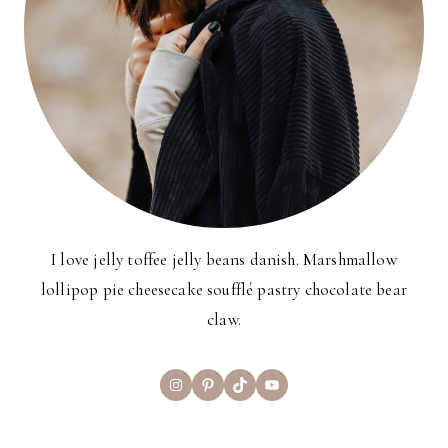
I love jelly toffee jelly beans danish. Marshmallow
lollipop pie cheesecake soufflé pastry chocolate bear
claw.
Instagram
Pinterest
TikTok
YouTube