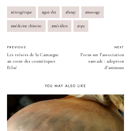
Post
#
énergétique
#
guā shā
#
lanqi
#
massage
Tags:
#
médecine chinoise
#
méridien
#
spa
POST
PREVIOUS
NEXT
Les trésors de la Camargue
Focus sur l’association
NAVIGATION
au coeur des cosmétiques
sauvade : adoption
Eclaé
d’animaux
YOU MAY ALSO LIKE