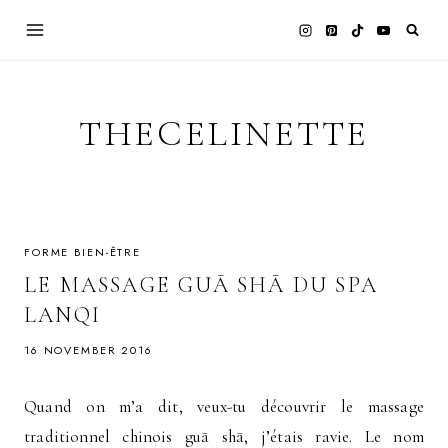
Skip
to
content
THECELINETTE
FORME BIEN-ÊTRE
LE MASSAGE GUĀ SHĀ DU SPA
LANQI
16 NOVEMBER 2016
Quand on m’a dit, veux-tu découvrir le massage
traditionnel chinois guā shā, j’étais ravie. Le nom