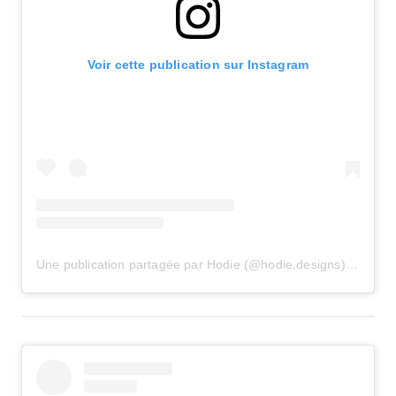
Voir cette publication sur Instagram
Une publication partagée par Hodie (@hodie.designs)
le
23 Ma