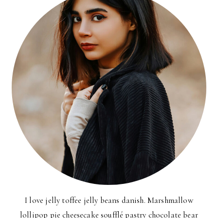
I love jelly toffee jelly beans danish. Marshmallow
lollipop pie cheesecake soufflé pastry chocolate bear