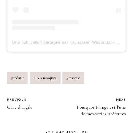
Une publication partagée par Kaynassen Wax & Batik (@kaynassen)
Post
#
créatif
#
jolis masques
#
masque
Tags:
POST
PREVIOUS
NEXT
Cure d’argile
Pourquoi Fringe est l’une
NAVIGATION
de mes séries préférées
YOU MAY ALSO LIKE