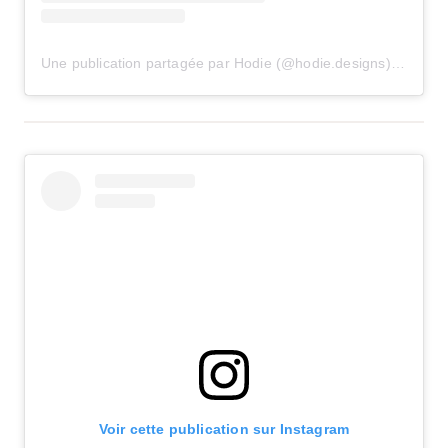
Une publication partagée par Hodie (@hodie.designs)
le
23 Ma
Voir cette publication sur Instagram