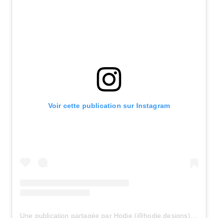
Voir cette publication sur Instagram
Une publication partagée par Hodie (@hodie.designs)
le
18 Ju