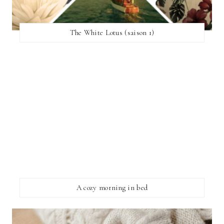
The White Lotus (saison 1)
A cozy morning in bed