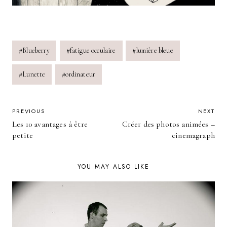
Post
#
Blueberry
#
fatigue occulaire
#
lumière bleue
Tags:
#
Lunette
#
ordinateur
POST
PREVIOUS
NEXT
Les 10 avantages à être
Créer des photos animées –
NAVIGATION
petite
cinemagraph
YOU MAY ALSO LIKE