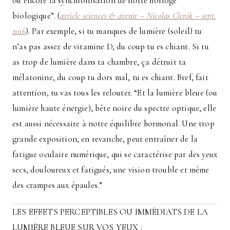
ou encore la synchronisation de notre horloge
biologique”. (
article sciences & avenir – Nicolas Clenik – sept.
2016
). Par exemple, si tu manques de lumière (soleil) tu
n’as pas assez de vitamine D, du coup tu es chiant. Si tu
as trop de lumière dans ta chambre, ça détruit ta
mélatonine, du coup tu dors mal, tu es chiant. Bref, fait
attention, tu vas tous les relouter. “Et la lumière bleue (ou
lumière haute énergie), bête noire du spectre optique, elle
est aussi nécessaire à notre équilibre hormonal. Une trop
grande exposition, en revanche, peut entraîner de la
fatigue oculaire numérique, qui se caractérise par des yeux
secs, douloureux et fatigués, une vision trouble et même
des crampes aux épaules.”
LES EFFETS PERCEPTIBLES OU IMMÉDIATS DE LA
LUMIÈRE BLEUE SUR VOS YEUX :