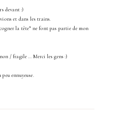
rs devant :)
ions et dans les trains.
cogner la tête” ne font pas partie de mon
on / fragile … Merci les gens :)
n peu ennuyeuse.