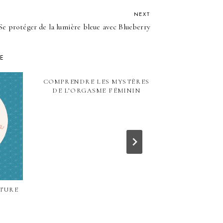
NEXT
Se protéger de la lumière bleue avec Blueberry
KE
COMPRENDRE LES MYSTÈRES
DE L’ORGASME FÉMININ
CTURE
2 SEMAINES 
LA MICRO-NU
LAURENC