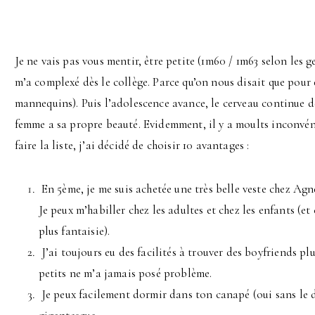
Je ne vais pas vous mentir, être petite (1m60 / 1m63 selon les 
m’a complexé dès le collège. Parce qu’on nous disait que pour êtr
mannequins). Puis l’adolescence avance, le cerveau continue 
femme a sa propre beauté. Evidemment, il y a moults inconvéni
faire la liste, j’ai décidé de choisir 10 avantages :
En 5ème, je me suis achetée une très belle veste chez Agnès
Je peux m’habiller chez les adultes et chez les enfants (et
plus fantaisie).
J’ai toujours eu des facilités à trouver des boyfriends p
petits ne m’a jamais posé problème.
Je peux facilement dormir dans ton canapé (oui sans le 