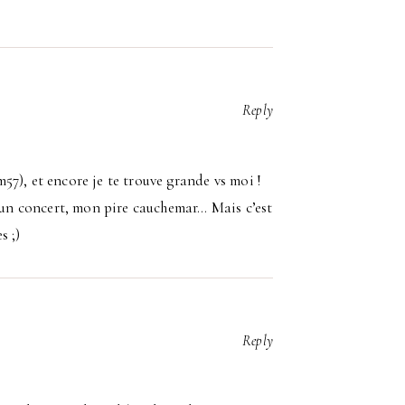
Reply
m57), et encore je te trouve grande vs moi !
à un concert, mon pire cauchemar… Mais c’est
s ;)
Reply