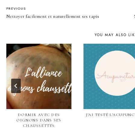
POST
PREVIOUS
Nettoyer facilement et naturellement ses tapis
NAVIGATION
YOU MAY ALSO LI
DORMIR AVEC DES
J’AI TESTÉ L’ACUPUN
OIGNONS DANS SES
CHAUSSETTES