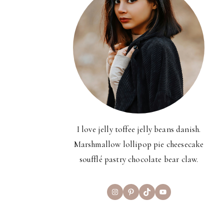
I love jelly toffee jelly beans danish.
Marshmallow lollipop pie cheesecake
soufflé pastry chocolate bear claw.
Instagram
Pinterest
TikTok
YouTube