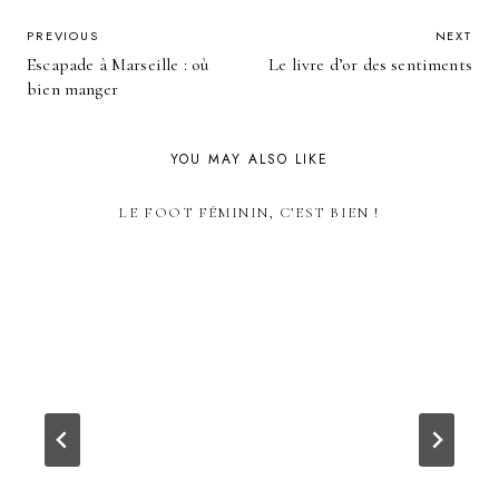
POST
PREVIOUS
NEXT
Escapade à Marseille : où
Le livre d’or des sentiments
NAVIGATION
bien manger
YOU MAY ALSO LIKE
LE FOOT FÉMININ, C’EST BIEN !