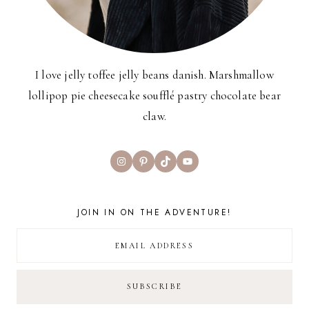
I love jelly toffee jelly beans danish. Marshmallow
lollipop pie cheesecake soufflé pastry chocolate bear
claw.
Instagram
Pinterest
TikTok
YouTube
JOIN IN ON THE ADVENTURE!