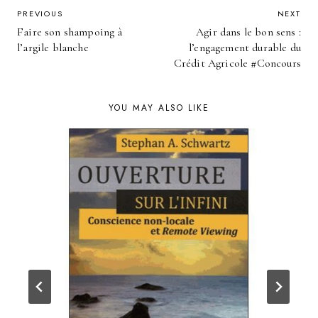
POST
PREVIOUS
NEXT
Faire son shampoing à
Agir dans le bon sens :
NAVIGATION
l’argile blanche
l’engagement durable du
Crédit Agricole #Concours
YOU MAY ALSO LIKE