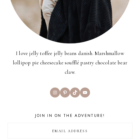
I love jelly toffee jelly beans danish. Marshmallow
lollipop pie cheesecake soufflé pastry chocolate bear
claw.
Instagram
Pinterest
TikTok
YouTube
JOIN IN ON THE ADVENTURE!