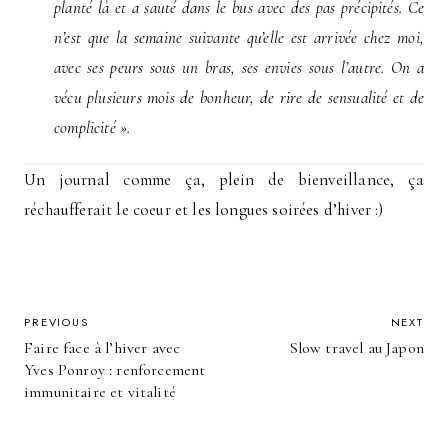
planté là et a sauté dans le bus avec des pas précipités. Ce
n’est que la semaine suivante qu’elle est arrivée chez moi,
avec ses peurs sous un bras, ses envies sous l’autre. On a
vécu plusieurs mois de bonheur, de rire de sensualité et de
complicité ».
Un journal comme ça, plein de bienveillance, ça
réchaufferait le coeur et les longues soirées d’hiver :)
POST
PREVIOUS
NEXT
Faire face à l’hiver avec
Slow travel au Japon
NAVIGATION
Yves Ponroy : renforcement
immunitaire et vitalité