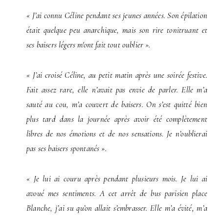
« J’ai connu Céline pendant ses jeunes années. Son épilation
était quelque peu anarchique, mais son rire tonitruant et
ses baisers légers m'ont fait tout oublier ».
« J’ai croisé Céline, au petit matin après une soirée festive.
Fait assez rare, elle n’avait pas envie de parler. Elle m’a
sauté au cou, m’a couvert de baisers. On s’est quitté bien
plus tard dans la journée après avoir été complètement
libres de nos émotions et de nos sensations. Je n’oublierai
pas ses baisers spontanés ».
« Je lui ai couru après pendant plusieurs mois. Je lui ai
avoué mes sentiments. A cet arrêt de bus parisien place
Blanche, j’ai su qu’on allait s’embrasser. Elle m’a évité, m’a