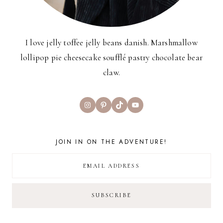
I love jelly toffee jelly beans danish. Marshmallow
lollipop pie cheesecake soufflé pastry chocolate bear
claw.
Instagram
Pinterest
TikTok
YouTube
JOIN IN ON THE ADVENTURE!