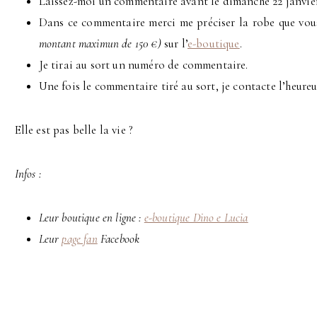
Laissez-moi un commentaire avant le dimanche 22 janvier
Dans ce commentaire merci me préciser la robe que vou
montant maximun de 150 €)
sur l’
e-boutique
.
Je tirai au sort un numéro de commentaire.
Une fois le commentaire tiré au sort, je contacte l’heureu
Elle est pas belle la vie ?
Infos :
Leur boutique en ligne :
e-boutique Dino e Lucia
Leur
page fan
Facebook