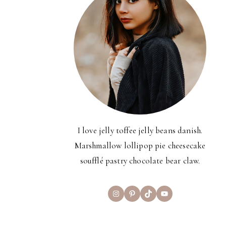
I love jelly toffee jelly beans danish.
Marshmallow lollipop pie cheesecake
soufflé pastry chocolate bear claw.
Instagram
Pinterest
TikTok
YouTube