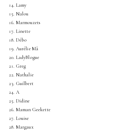
Lamy
Nalou
Marmouzets
Linette
Débo
Aurélie Mâ
LadyBlogue
Greg
Nathalie
Guilbert
A
Didine
Maman Geekette
Louise
Margaux