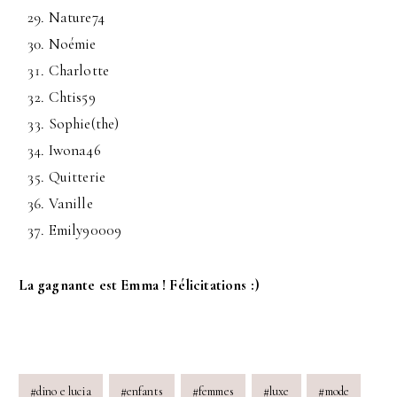
Nature74
Noémie
Charlotte
Chtis59
Sophie(the)
Iwona46
Quitterie
Vanille
Emily90009
La gagnante est Emma ! Félicitations :)
Post
#
dino e lucia
#
enfants
#
femmes
#
luxe
#
mode