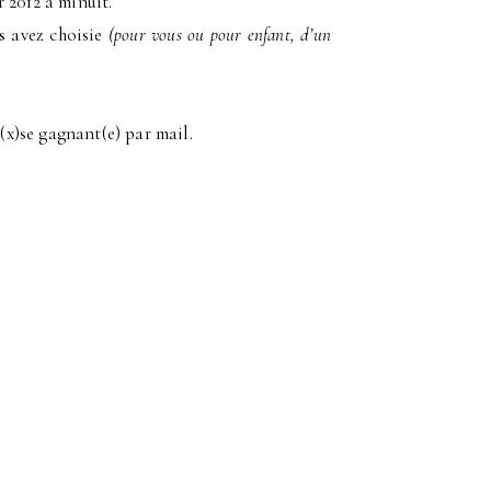
 2012 à minuit.
s avez choisie
(pour vous ou pour enfant, d’un
(x)se gagnant(e) par mail.