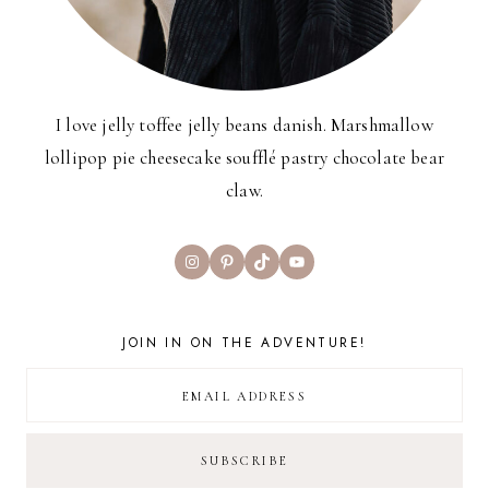
I love jelly toffee jelly beans danish. Marshmallow
lollipop pie cheesecake soufflé pastry chocolate bear
claw.
Instagram
Pinterest
TikTok
YouTube
JOIN IN ON THE ADVENTURE!