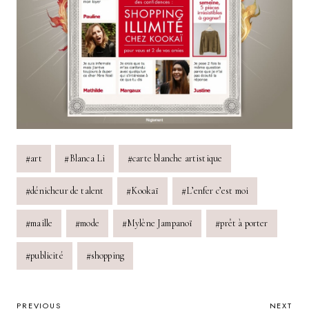
Post
#
art
#
Blanca Li
#
carte blanche artistique
Tags:
#
dénicheur de talent
#
Kookaï
#
L’enfer c’est moi
#
maille
#
mode
#
Mylène Jampanoï
#
prêt à porter
#
publicité
#
shopping
PREVIOUS
NEXT