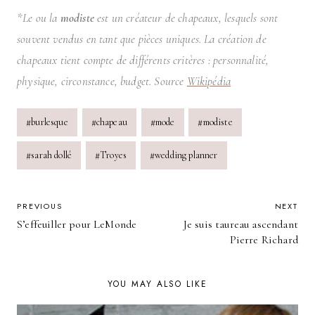
*Le ou la
modiste
est un créateur de chapeaux, lesquels sont
souvent vendus en tant que pièces uniques. La création de
chapeaux tient compte de différents critères : personnalité,
physique, circonstance, budget. Source
Wikipédia
Post
#
burlesque
#
chapeau
#
mode
#
modiste
Tags:
#
sarah dollé
#
Troyes
#
wedding planner
POST
PREVIOUS
NEXT
S’effeuiller pour LeMonde
Je suis taureau ascendant
NAVIGATION
Pierre Richard
YOU MAY ALSO LIKE