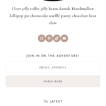
I love jelly toffee jelly beans danish. Marshmallow
lollipop pie cheesecake soufflé pastry chocolate bear
claw.
Instagram
Pinterest
TikTok
YouTube
JOIN IN ON THE ADVENTURE!
The
LATEST