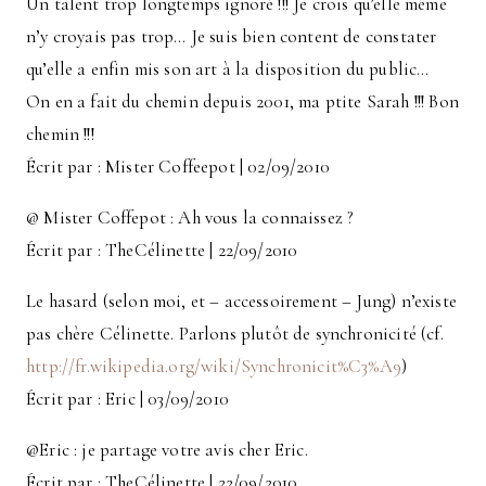
Un talent trop longtemps ignoré !!! Je crois qu’elle même
n’y croyais pas trop… Je suis bien content de constater
qu’elle a enfin mis son art à la disposition du public…
On en a fait du chemin depuis 2001, ma ptite Sarah !!! Bon
chemin !!!
Écrit par : Mister Coffeepot | 02/09/2010
@ Mister Coffepot : Ah vous la connaissez ?
Écrit par : TheCélinette | 22/09/2010
Le hasard (selon moi, et – accessoirement – Jung) n’existe
pas chère Célinette. Parlons plutôt de synchronicité (cf.
http://fr.wikipedia.org/wiki/Synchronicit%C3%A9
)
Écrit par : Eric | 03/09/2010
@Eric : je partage votre avis cher Eric.
Écrit par : TheCélinette | 22/09/2010