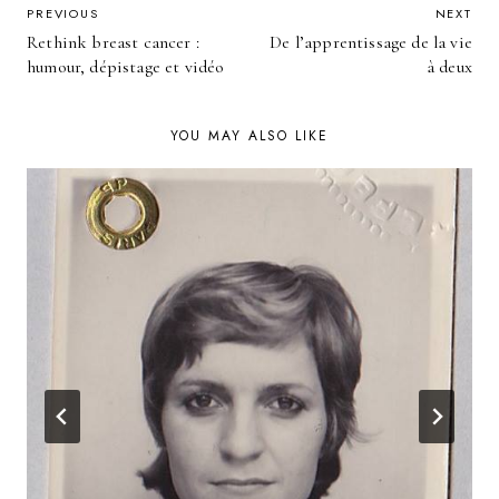
POST
PREVIOUS
NEXT
Rethink breast cancer :
De l’apprentissage de la vie
NAVIGATION
humour, dépistage et vidéo
à deux
YOU MAY ALSO LIKE