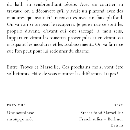
du hall, en s'embrouillant sévère. Avec un courtier en
travaux, on a découvert qu'il y avait un plafond avec des
moulures qui avait été recouvertes avec un faux plafond.
On va voir si on peut le récupérer. Je pense que ce sont les
proprio d'avant, d'avant qui ont saccagé, à mon sens,
l'appart en virant les tomettes provençales et en virant, ou
masquant les moulures et les soubassements. On va faire ce
que l'on peut pour lui redonner du charme.
Entre Troyes et Marseille, Ces prochains mois, vont être
sollicitants. Hâte de vous montrer les différentes étapes !
POST
PREVIOUS
NEXT
Une souplesse
Street food Marseille :
NAVIGATION
insoupçonnée
Frisch süßes – Berliner
Kebap