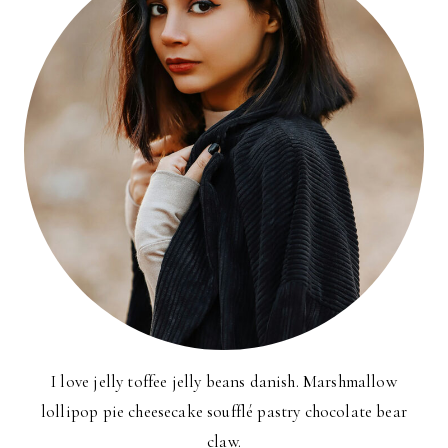
I love jelly toffee jelly beans danish. Marshmallow
lollipop pie cheesecake soufflé pastry chocolate bear
claw.