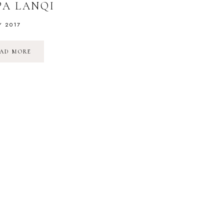
PA LANQI
Y 2017
LE
AD MORE
MASSAGE
CHINOIS
AMINCISSANT
AUX
AZUKIS
–
SPA
LANQI