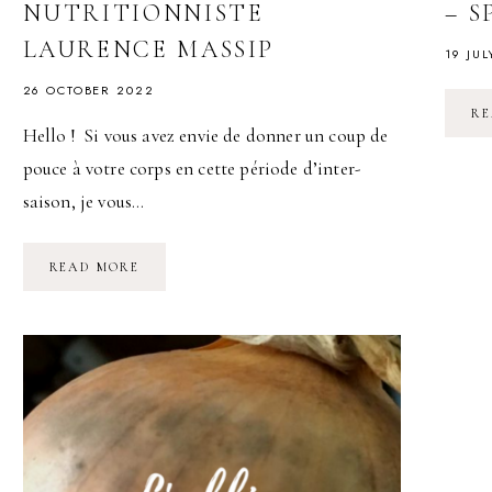
NUTRITIONNISTE
– S
LAURENCE MASSIP
19 JUL
26 OCTOBER 2022
RE
Hello ! Si vous avez envie de donner un coup de
pouce à votre corps en cette période d’inter-
saison, je vous…
2
READ MORE
SEMAINES
DE
DÉTOX
AVEC
LA
MICRO-
NUTRITIONNISTE
LAURENCE
MASSIP