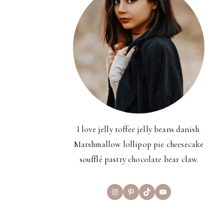
I love jelly toffee jelly beans danish.
Marshmallow lollipop pie cheesecake
soufflé pastry chocolate bear claw.
Instagram
Pinterest
TikTok
YouTube