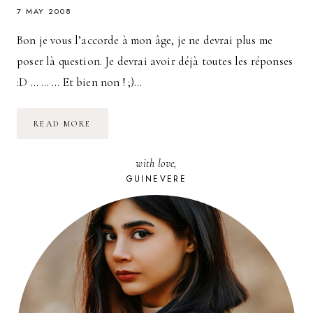
7 MAY 2008
Bon je vous l’accorde à mon âge, je ne devrai plus me
poser là question. Je devrai avoir déjà toutes les réponses
:D … … … Et bien non ! ;)…
COMMENT
READ MORE
ÇA
SE
PASSE
with love,
À
L’INTÉRIEUR
GUINEVERE
DU
DEDANS
D’UN
GARÇON
?