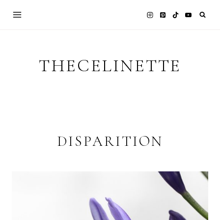
Skip
to
content
THECELINETTE
DISPARITION