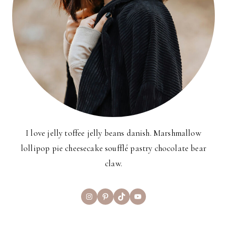
I love jelly toffee jelly beans danish. Marshmallow
lollipop pie cheesecake soufflé pastry chocolate bear
claw.
Instagram
Pinterest
TikTok
YouTube