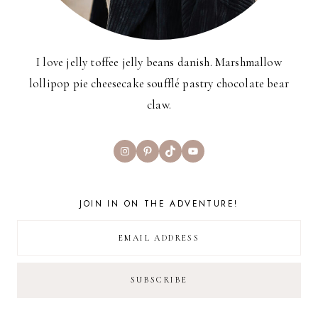
I love jelly toffee jelly beans danish. Marshmallow
lollipop pie cheesecake soufflé pastry chocolate bear
claw.
Instagram
Pinterest
TikTok
YouTube
JOIN IN ON THE ADVENTURE!