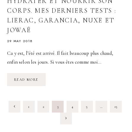
HYDRATER ET NOURRIR SON
CORPS. MES DERNIERS TESTS :
LIERAC, GARANCIA, NUXE ET
JOWAÉ
29 MAY 2018
Ca y est, l’été est arrivé. Il fait beaucoup plus chaud,
enfin selon les jours. Si vous êtes comme moi…
HYDRATER
READ MORE
ET
NOURRIR
SON
CORPS.
MES
PAGE
DERNIERS
Previous
1
2
3
4
5
…
15
TESTS
:
NAVIGATION
LIERAC,
Page
Next
GARANCIA,
NUXE
ET
Page