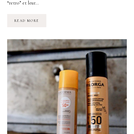
“retro” et leur…
JE
READ MORE
L’AI
FAIT
:
MICRO-
PIGMENTATION
DES
SOURCILS
!