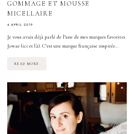
GOMMAGE ET MOUSSE
MICELLAIRE
4 APRIL 2019
Je vous avais déjà parlé de l’une de mes marques favorites
Jowae (ici et là). C’est une marque française inspirée…
LA
READ MORE
NOUVELLE
GAMME
DÉMAQUILLANTE
JOWAE
:
HUILE
DÉMAQUILLANTE,
GOMMAGE
ET
MOUSSE
MICELLAIRE