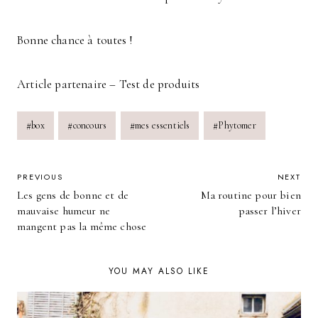
Bonne chance à toutes !
Article partenaire – Test de produits
Post
#
box
#
concours
#
mes essentiels
#
Phytomer
Tags:
POST
PREVIOUS
NEXT
Les gens de bonne et de
Ma routine pour bien
NAVIGATION
mauvaise humeur ne
passer l’hiver
mangent pas la même chose
YOU MAY ALSO LIKE