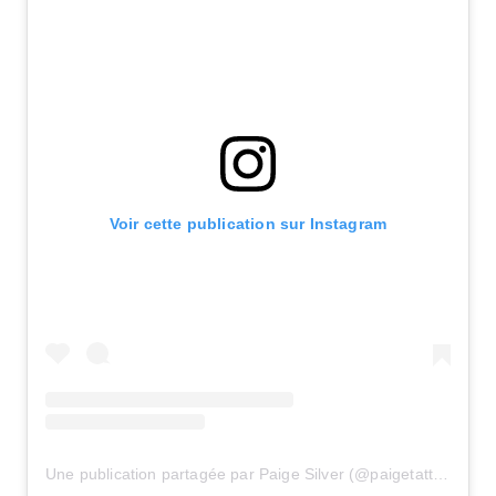
Voir cette publication sur Instagram
Une publication partagée par Paige Silver (@paigetattoos)
le
2