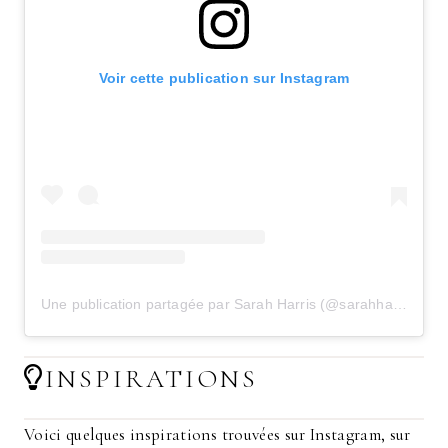
Voir cette publication sur Instagram
Une publication partagée par Sarah Harris (@sarahharris)
le
2
INSPIRATIONS
Voici quelques inspirations trouvées sur Instagram, sur