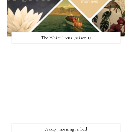
The White Lotus (saison 1)
A cozy morning in bed