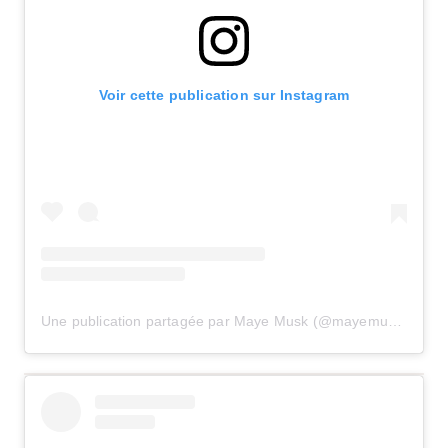
Voir cette publication sur Instagram
Une publication partagée par Maye Musk (@mayemusk)
le
8 A