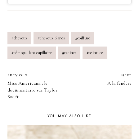
Post
#
cheveux
#
cheveux blancs
#
coiffure
Tags:
#
démaquillant capillaire
#
racines
#
teinture
POST
PREVIOUS
NEXT
Miss Americana : le
A la fenêtre
NAVIGATION
documentaire sur Taylor
Swift
YOU MAY ALSO LIKE