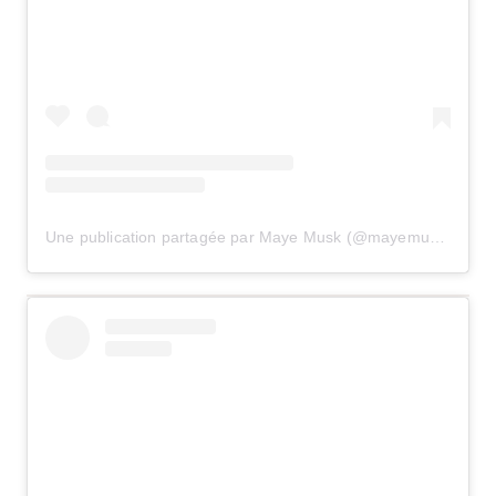
Une publication partagée par Maye Musk (@mayemusk)
le
7 