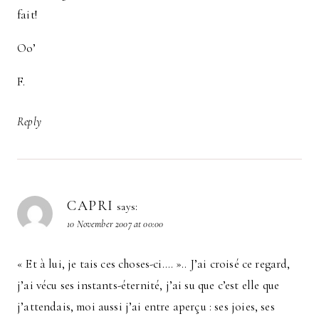
fait!
Oo’
F.
Reply
CAPRI
says:
10 November 2007 at 00:00
« Et à lui, je tais ces choses-ci…. ».. J’ai croisé ce regard,
j’ai vécu ses instants-éternité, j’ai su que c’est elle que
j’attendais, moi aussi j’ai entre aperçu : ses joies, ses