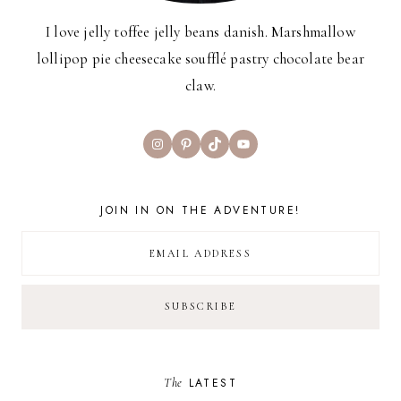
I love jelly toffee jelly beans danish. Marshmallow
lollipop pie cheesecake soufflé pastry chocolate bear
claw.
Instagram
Pinterest
TikTok
YouTube
JOIN IN ON THE ADVENTURE!
The
LATEST