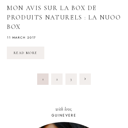
MON AVIS SUR LA BOX DE
PRODUITS NATURELS : LA NUOO
BOX
11 MARCH 2017
MON
READ MORE
AVIS
SUR
LA
BOX
DE
PAGE
PRODUITS
Next
1
2
3
NATURELS
:
NAVIGATION
LA
Page
NUOO
BOX
with love,
GUINEVERE