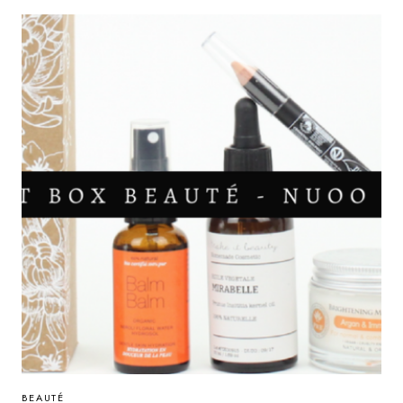
AVEC
YVES
PONROY
:
RENFORCEMENT
IMMUNITAIRE
ET
VITALITÉ
BEAUTÉ