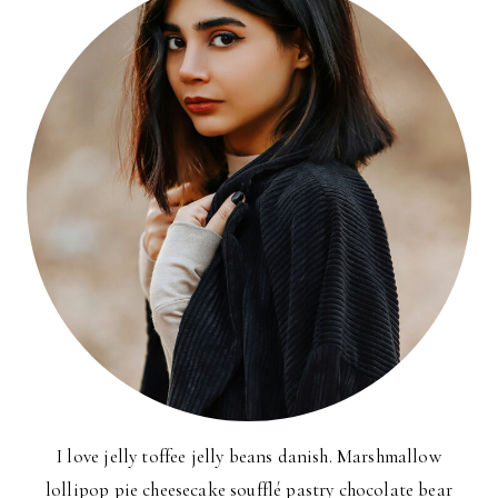
I love jelly toffee jelly beans danish. Marshmallow
lollipop pie cheesecake soufflé pastry chocolate bear