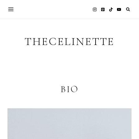
Skip
to
content
THECELINETTE
BIO