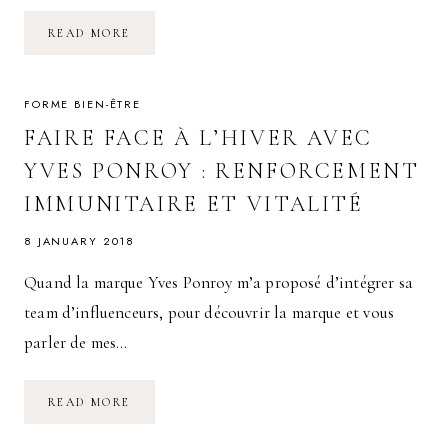
SOURCES
READ MORE
LA
NOUVELLE
ADRESSE
CLEAN
BEAUTY
FORME BIEN-ÊTRE
SUR
PARIS
FAIRE FACE À L’HIVER AVEC
YVES PONROY : RENFORCEMENT
IMMUNITAIRE ET VITALITÉ
8 JANUARY 2018
Quand la marque Yves Ponroy m’a proposé d’intégrer sa
team d’influenceurs, pour découvrir la marque et vous
parler de mes…
FAIRE
READ MORE
FACE
À
L’HIVER