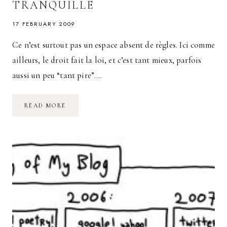
TRANQUILLE
17 FEBRUARY 2009
Ce n’est surtout pas un espace absent de règles. Ici comme
ailleurs, le droit fait la loi, et c’est tant mieux, parfois
aussi un peu “tant pire”….
CGU
READ MORE
FACEBOOK
:
LE
WEB
N’EST
PAS
UN
LONG
FLEUVE
TRANQUILLE