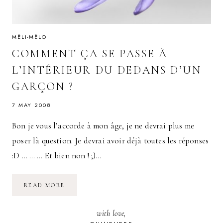
MÉLI-MÉLO
COMMENT ÇA SE PASSE À
L’INTÉRIEUR DU DEDANS D’UN
GARÇON ?
7 MAY 2008
Bon je vous l’accorde à mon âge, je ne devrai plus me
poser là question. Je devrai avoir déjà toutes les réponses
:D … … … Et bien non ! ;)…
COMMENT
READ MORE
ÇA
SE
PASSE
with love,
À
L’INTÉRIEUR