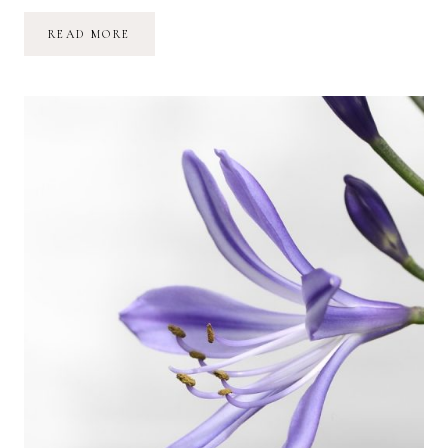
DU
READ MORE
MICRO-
BLOGGING
À
LA
VRAIE
VIE