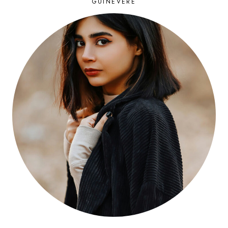
GUINEVERE
DU
DEDANS
D’UN
GARÇON
?