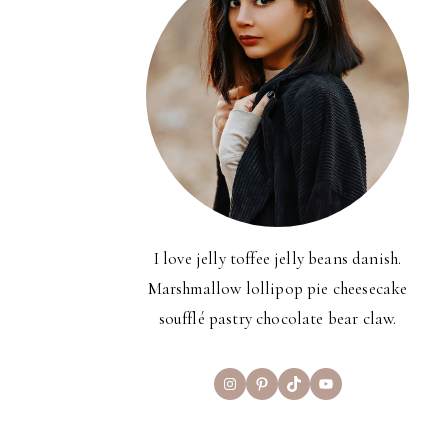
I love jelly toffee jelly beans danish.
Marshmallow lollipop pie cheesecake
soufflé pastry chocolate bear claw.
Instagram
Pinterest
TikTok
YouTube