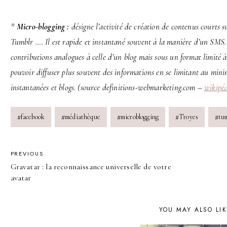
*
Micro-blogging :
désigne l’activité de création de contenus courts 
Tumblr …. Il est rapide et instantané souvent à la manière d’un SMS.
contributions analogues à celle d’un blog mais sous un format limité à
pouvoir diffuser plus souvent des informations en se limitant au min
instantanées et blogs. (source definitions-webmarketing.com –
wikipé
Post
#
facebook
#
médiathèque
#
microblogging
#
Troyes
#
tu
Tags:
POST
PREVIOUS
Gravatar : la reconnaissance universelle de votre
NAVIGATION
avatar
YOU MAY ALSO LI