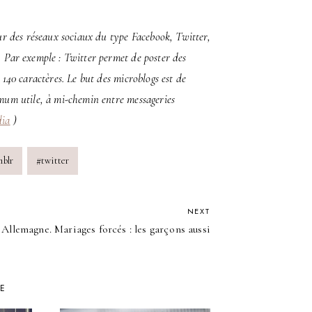
sur des réseaux sociaux du type Facebook, Twitter,
 Par exemple : Twitter permet de poster des
 140 caractères. Le but des microblogs est de
imum utile, à mi-chemin entre messageries
dia
)
mblr
#
twitter
NEXT
Allemagne. Mariages forcés : les garçons aussi
KE