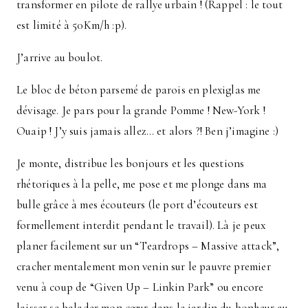
transformer en pilote de rallye urbain ! (Rappel : le tout
est limité à 50Km/h :p).
J’arrive au boulot.
Le bloc de béton parsemé de parois en plexiglas me
dévisage. Je pars pour la grande Pomme ! New-York !
Ouaip ! J’y suis jamais allez… et alors ?! Ben j’imagine :)
Je monte, distribue les bonjours et les questions
rhétoriques à la pelle, me pose et me plonge dans ma
bulle grâce à mes écouteurs (le port d’écouteurs est
formellement interdit pendant le travail). Là je peux
planer facilement sur un “Teardrops – Massive attack”,
cracher mentalement mon venin sur le pauvre premier
venu à coup de “Given Up – Linkin Park” ou encore
laisser se balader mon cœur dans le jardin du bonheur au