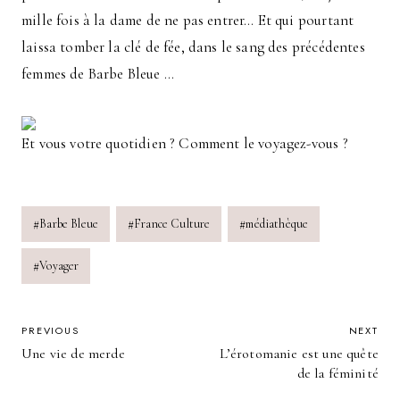
mille fois à la dame de ne pas entrer… Et qui pourtant
laissa tomber la clé de fée, dans le sang des précédentes
femmes de Barbe Bleue …
Et vous votre quotidien ? Comment le voyagez-vous ?
Post
#
Barbe Bleue
#
France Culture
#
médiathèque
Tags:
#
Voyager
POST
PREVIOUS
NEXT
Une vie de merde
L’érotomanie est une quête
NAVIGATION
de la féminité