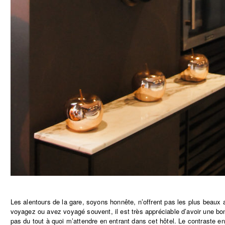
Les alentours de la gare, soyons honnête, n’offrent pas les plus beaux 
voyagez ou avez voyagé souvent, il est très appréciable d’avoir une bo
pas du tout à quoi m’attendre en entrant dans cet hôtel. Le contraste ent