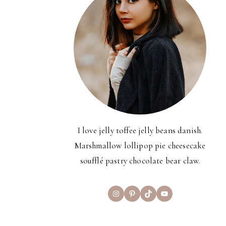
I love jelly toffee jelly beans danish.
Marshmallow lollipop pie cheesecake
soufflé pastry chocolate bear claw.
Instagram
Pinterest
TikTok
YouTube