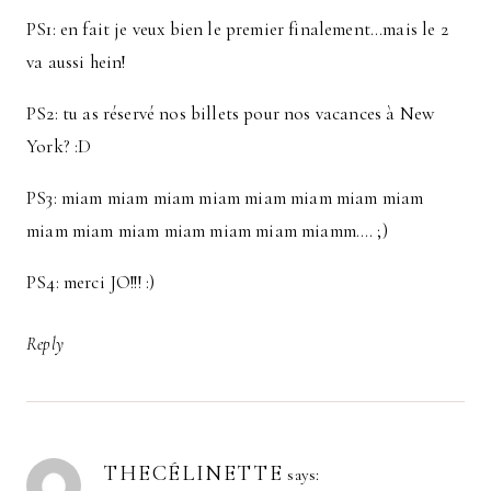
PS1: en fait je veux bien le premier finalement…mais le 2
va aussi hein!
PS2: tu as réservé nos billets pour nos vacances à New
York? :D
PS3: miam miam miam miam miam miam miam miam
miam miam miam miam miam miam miamm…. ;)
PS4: merci JO!!! :)
Reply
THECÉLINETTE
says: