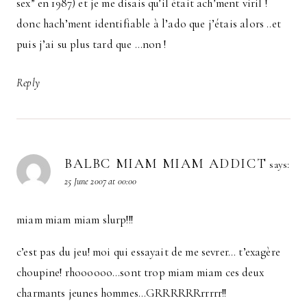
sex” en 1987) et je me disais qu’il était ach’ment viril !
donc hach’ment identifiable à l’ado que j’étais alors ..et
puis j’ai su plus tard que …non !
Reply
BALBC MIAM MIAM ADDICT
says:
25 June 2007 at 00:00
miam miam miam slurp!!!
c’est pas du jeu! moi qui essayait de me sevrer… t’exagère
choupine! rhoooooo…sont trop miam miam ces deux
charmants jeunes hommes…GRRRRRRrrrrr!!