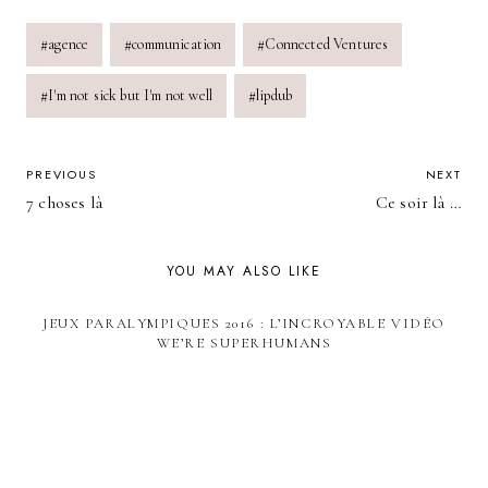
Post
#
agence
#
communication
#
Connected Ventures
Tags:
#
I'm not sick but I'm not well
#
lipdub
POST
PREVIOUS
NEXT
7 choses là
Ce soir là …
NAVIGATION
YOU MAY ALSO LIKE
JEUX PARALYMPIQUES 2016 : L’INCROYABLE VIDÉO
WE’RE SUPERHUMANS