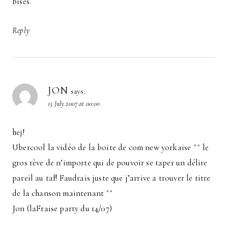
Bises.
Reply
JON
says:
15 July 2007 at 00:00
hej!
Ubercool la vidéo de la boite de com new yorkaise ^^ le
gros rève de n’importe qui de pouvoir se taper un délire
pareil au taf! Faudrais juste que j’arrive a trouver le titre
de la chanson maintenant ^^
Jon (laFraise party du 14/07)