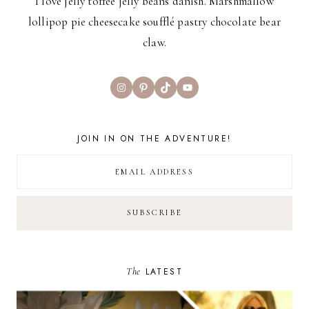
I love jelly toffee jelly beans danish. Marshmallow
lollipop pie cheesecake soufflé pastry chocolate bear
claw.
Instagram
Pinterest
TikTok
YouTube
JOIN IN ON THE ADVENTURE!
The
LATEST