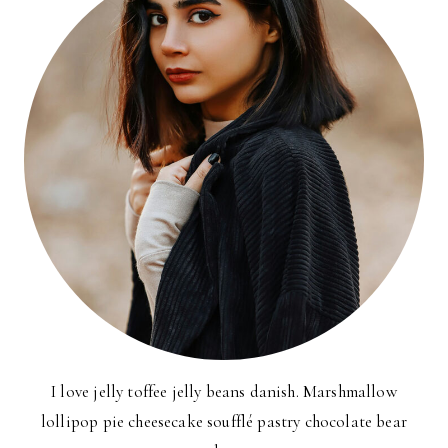
I love jelly toffee jelly beans danish. Marshmallow
lollipop pie cheesecake soufflé pastry chocolate bear