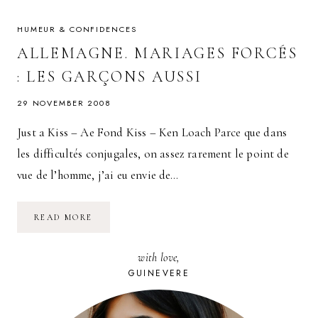
ITALIE
:
PAOLO
HUMEUR & CONFIDENCES
SORRENTINO
ALLEMAGNE. MARIAGES FORCÉS
: LES GARÇONS AUSSI
29 NOVEMBER 2008
Just a Kiss – Ae Fond Kiss – Ken Loach Parce que dans
les difficultés conjugales, on assez rarement le point de
vue de l’homme, j’ai eu envie de…
ALLEMAGNE.
READ MORE
MARIAGES
FORCÉS
:
with love,
LES
GARÇONS
GUINEVERE
AUSSI