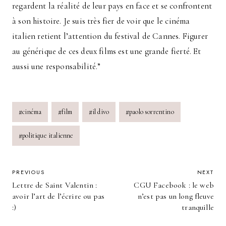
regardent la réalité de leur pays en face et se confrontent
à son histoire. Je suis très fier de voir que le cinéma
italien retient l’attention du festival de Cannes. Figurer
au générique de ces deux films est une grande fierté. Et
aussi une responsabilité.”
Post
#
cinéma
#
film
#
il divo
#
paolo sorrentino
Tags:
#
politique italienne
POST
PREVIOUS
NEXT
Lettre de Saint Valentin :
CGU Facebook : le web
NAVIGATION
avoir l’art de l’écrire ou pas
n’est pas un long fleuve
:)
tranquille