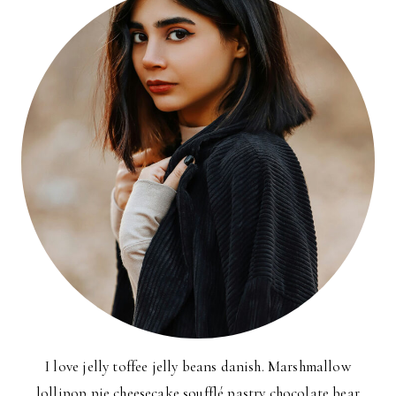
I love jelly toffee jelly beans danish. Marshmallow
lollipop pie cheesecake soufflé pastry chocolate bear