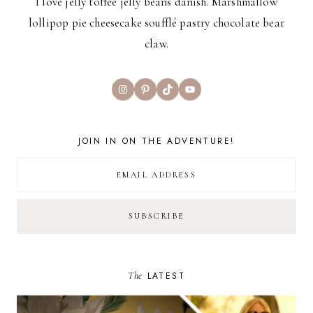
I love jelly toffee jelly beans danish. Marshmallow
lollipop pie cheesecake soufflé pastry chocolate bear
claw.
Instagram
Pinterest
TikTok
YouTube
JOIN IN ON THE ADVENTURE!
The
LATEST