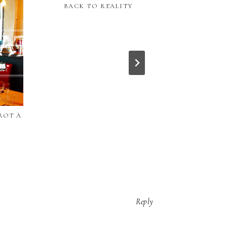
BACK TO REALITY
LES QUESTIO
DAM : 
TROT À
Reply