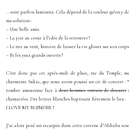
… sont parfois lumineux. Cela dépend de la couleur qu’on y don
ma solution :
– Une belle amie.
– La joie au coeur à l’idée de la retrouver !
– Le nez au vent, histoire de laisser la vie glisser sur son corps
– Et les yeux grands ouverts !
C’est donc par cet après-midi de pluie, rue du Temple, m
charmante Sukie, que nous avons poussé un cri de concert :
tomber amoureuse face à
deux hommes entrain de discuter
u
chamarrées. Des lettres blanches baptisant fièrement le lieu :
I LOVE MY BLENDER !
J’ai alors posé un escarpin dans cette caverne d’Alibaba sou