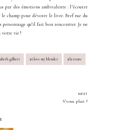
us par des émotions ambivalente : l’écouter
 le champ pour dévorer le livre. Bref rue du
n personnage qu’il fait bon rencontrer. Je ne
votre vie !
zabeth gilbert
#
i love my blender
#
la route
NEXT
S’vous plait !
KE