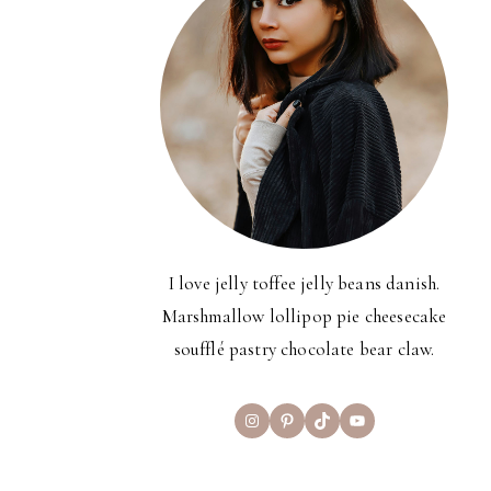
I love jelly toffee jelly beans danish.
Marshmallow lollipop pie cheesecake
soufflé pastry chocolate bear claw.
Instagram
Pinterest
TikTok
YouTube