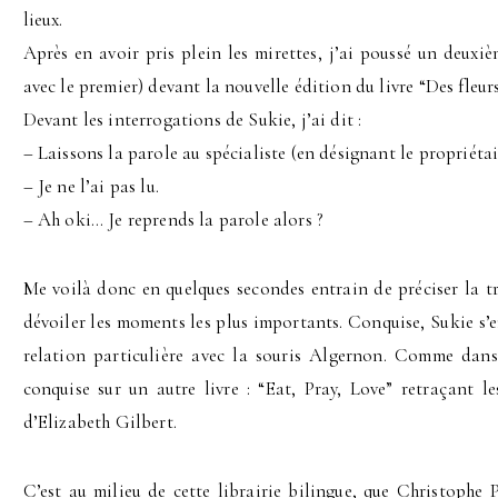
lieux.
Après en avoir pris plein les mirettes, j’ai poussé un deuxi
avec le premier) devant la nouvelle édition du livre “Des fleu
Devant les interrogations de Sukie, j’ai dit :
– Laissons la parole au spécialiste (en désignant le propriétair
– Je ne l’ai pas lu.
– Ah oki… Je reprends la parole alors ?
Me voilà donc en quelques secondes entrain de préciser la t
dévoiler les moments les plus importants. Conquise, Sukie s’
relation particulière avec la souris Algernon. Comme dan
conquise sur un autre livre : “Eat, Pray, Love” retraçant l
d’Elizabeth Gilbert.
C’est au milieu de cette librairie bilingue, que Christophe 