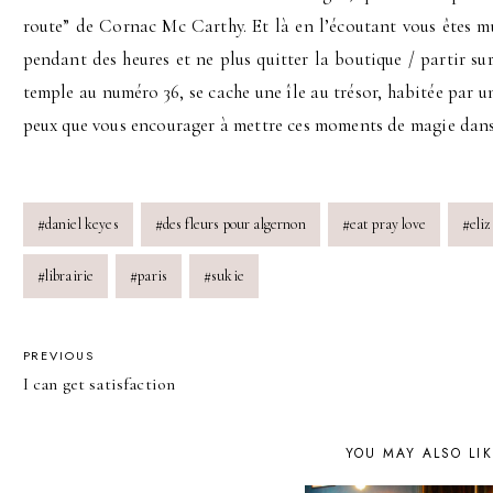
route” de Cornac Mc Carthy. Et là en l’écoutant vous êtes m
pendant des heures et ne plus quitter la boutique / partir sur
temple au numéro 36, se cache une île au trésor, habitée par u
peux que vous encourager à mettre ces moments de magie dans 
Post
#
daniel keyes
#
des fleurs pour algernon
#
eat pray love
#
eli
Tags:
#
librairie
#
paris
#
sukie
POST
PREVIOUS
I can get satisfaction
NAVIGATION
YOU MAY ALSO LI