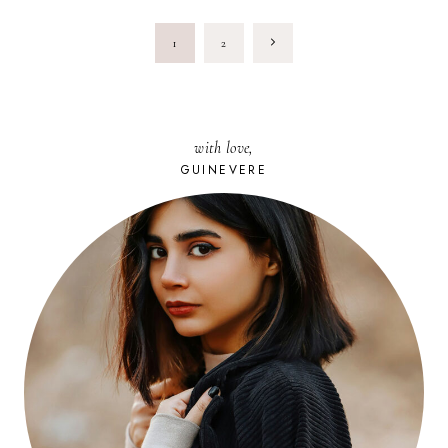
AU
DOM
PAGE
SOVIETOV
Next
1
2
NAVIGATION
Page
with love,
GUINEVERE