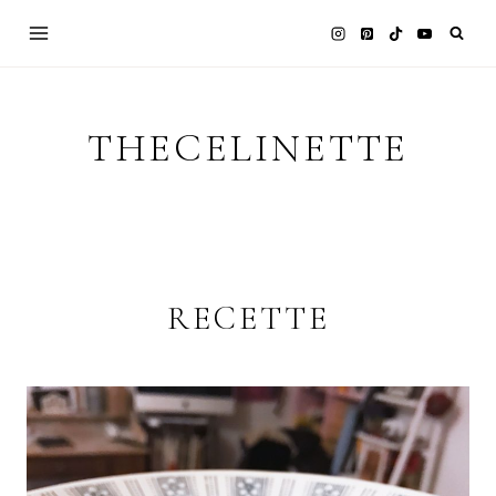
Skip
to
content
THECELINETTE
RECETTE