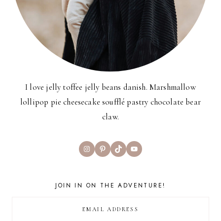
I love jelly toffee jelly beans danish. Marshmallow
lollipop pie cheesecake soufflé pastry chocolate bear
claw.
Instagram
Pinterest
TikTok
YouTube
JOIN IN ON THE ADVENTURE!