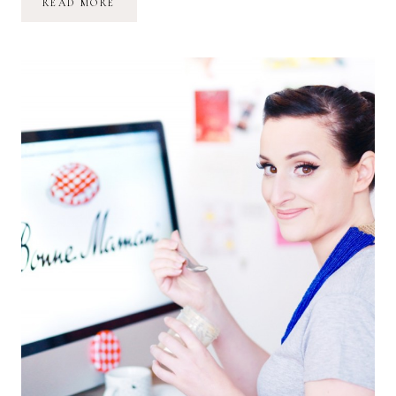
THECÉLINETTELLA
READ MORE
:
MON
PREMIER
“NUTELLA”
MAISON
–
PÂTE
À
TARTINER
HOME
MADE