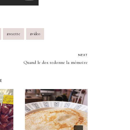
#
recette
#
video
NEXT
Quand le dos redonne la mémoire
KE