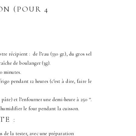
ON (POUR 4
e récipient : de l’eau (330 gr.), du gros sel
fraîche de boulanger (3g).
10 minutes.
rigo pendant 12 heures (c’est à dire, faire le
a pâte) et l’enfourner une demi-heure à 250 °.
humidifier le four pendant la cuisson.
TE :
ns de la tester, avec une préparation