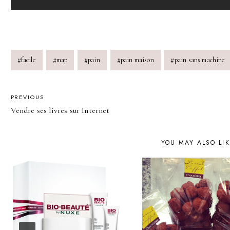
Post
#
facile
#
map
#
pain
#
pain maison
#
pain sans machine
Tags:
POST
PREVIOUS
Vendre ses livres sur Internet
NAVIGATION
YOU MAY ALSO LI