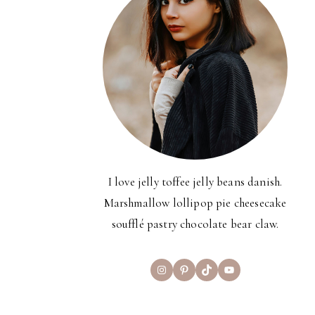
I love jelly toffee jelly beans danish.
Marshmallow lollipop pie cheesecake
soufflé pastry chocolate bear claw.
Instagram
Pinterest
TikTok
YouTube