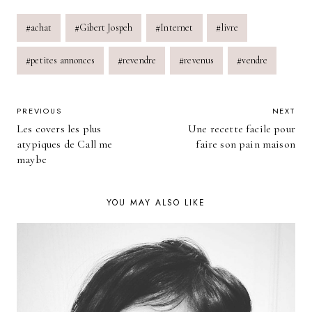
Post
#
achat
#
Gibert Jospeh
#
Internet
#
livre
Tags:
#
petites annonces
#
revendre
#
revenus
#
vendre
POST
PREVIOUS
NEXT
Les covers les plus
Une recette facile pour
NAVIGATION
atypiques de Call me
faire son pain maison
maybe
YOU MAY ALSO LIKE