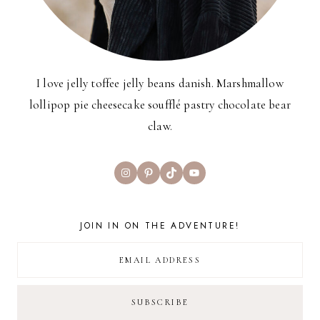
I love jelly toffee jelly beans danish. Marshmallow
lollipop pie cheesecake soufflé pastry chocolate bear
claw.
Instagram
Pinterest
TikTok
YouTube
JOIN IN ON THE ADVENTURE!